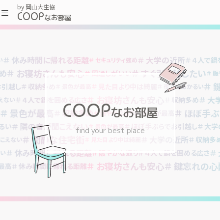
by 岡山大生協
COOP
なお部屋
休み時間に帰れる距離
大学の近所
４人で鍋
い
セキュリティ強め
お寝坊さんも安心
すぐ引っ越したい
め
風通しがいい
賑
鍵
お引越し
収納多め
見た目より中は綺麗
景色が最高
夜でもあかるい
お寝坊さんも安心
大
４人で鍋を囲める広さ
収納多め
えない
COOP
なお部屋
景色が最高
ほぼ手ぶ
収納多め
景色が最高
賑やかな通り
隣の音が聞こえない
るい
ほぼ手ぶらでお引越し
大学
景色が最高
find your best place
閑静な住宅街
大学の近所
収納多
こえない
見た目より中は綺麗
休み時間に帰れる距離
賑やかな通り
４人で鍋を囲める広さ
い
お寝坊さんも安心
鍵忘れの心
最高
休み時間に帰れる距離